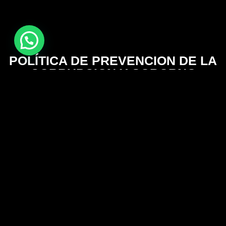
POLÍTICA DE PREVENCION DE LA
CORRUPCION Y SOBORNO
TRASNACIONAL
1. OBJETIVO
2. APLICABILIDAD
3. DEFINICIONES
4. POLITICAS
5. MECANISMOS DE CONTROL
6. CANAL DE TRANSPARENCIA